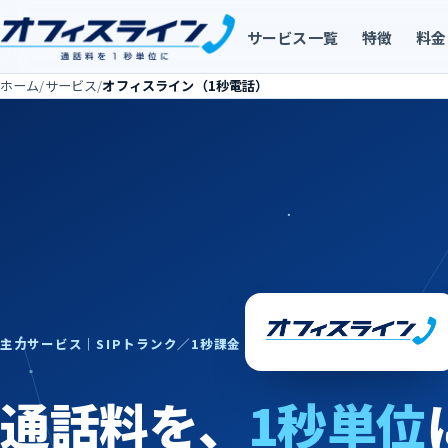
サービス一覧
特徴
料金
ホーム
/
サービス
/
オフィスライン（1秒電話）
主力サービス｜SIPトランク／1秒課金
通話料を、
1秒単位