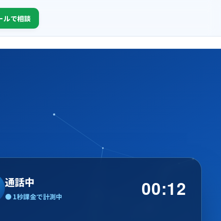
ールで相談
通話中
00:14
● 1秒課金で計測中