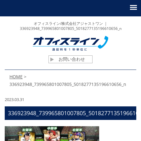
オフィスライン/株式会社アジャストワン ｜
336923948_739965801007805_5018277135196610656_n
お問い合わせ
HOME
>
336923948_739965801007805_5018277135196610656_n
2023.03.31
336923948_739965801007805_5018277135196610